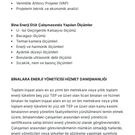
Verimlilik Arttırıcı Projeler (VAP)
Projelerin teknik ve ekonomik analizi
Bina Enerji Etüt Çalışmasında Yapılan Ölçümler
U- Isıl Geçirgenlik Katsayısı ölçümü
Bacagazı ölçümü
Termal kamera ölçümleri
Enerji ve harmonik ölçümleri
Aydınlık düzeyi ölçümleri
Borularda ultrasonik debi ölçümü
Sıcaklık, nem ve basınç ölçümleri
BİNALARA ENERJİ YÖNETİCİSİ HİZMET DANIŞMANLIĞI
Toplam inşaat alanı en az yirmi bin metrekare veya yıllık toplam
enerji tüketimi beş yüz TEP ve üzeri olan ticari binaları ve hizmet
binaları ile toplam inşaat alanı en az on bin metrekare veya yıllık
toplam enerji tüketimi iki yüz elli TEP ve üzeri olan kamu kesimi
binalarının enerji yönetimi faaliyetlerinin yürütülmesini temin etmek
üzere, binalarındaki çalışanları arasından enerji yöneticisi
sertifikasına sahip birisini enerji yöneticisi olarak görgörevlendirir.
Çalışanları arasından görevlendirmenin mümkün olmadığı hallerde,
enerji yöneticileri veya şirketler ile sözleşme yapılmak suretiyle