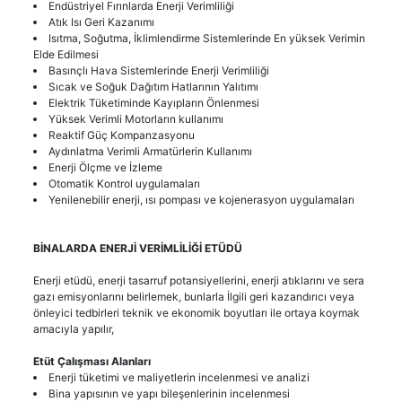
Endüstriyel Fırınlarda Enerji Verimliliği
Atık Isı Geri Kazanımı
Isıtma, Soğutma, İklimlendirme Sistemlerinde En yüksek Verimin
Elde Edilmesi
Basınçlı Hava Sistemlerinde Enerji Verimliliği
Sıcak ve Soğuk Dağıtım Hatlarının Yalıtımı
Elektrik Tüketiminde Kayıpların Önlenmesi
Yüksek Verimli Motorların kullanımı
Reaktif Güç Kompanzasyonu
Aydınlatma Verimli Armatürlerin Kullanımı
Enerji Ölçme ve İzleme
Otomatik Kontrol uygulamaları
Yenilenebilir enerji, ısı pompası ve kojenerasyon uygulamaları
BİNALARDA ENERJİ VERİMLİLİĞİ ETÜDÜ
Enerji etüdü, enerji tasarruf potansiyellerini, enerji atıklarını ve sera
gazı emisyonlarını belirlemek, bunlarla İlgili geri kazandırıcı veya
önleyici tedbirleri teknik ve ekonomik boyutları ile ortaya koymak
amacıyla yapılır,
Etüt Çalışması Alanları
Enerji tüketimi ve maliyetlerin incelenmesi ve analizi
Bina yapısının ve yapı bileşenlerinin incelenmesi